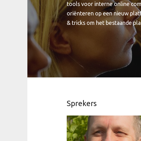
tools voor interne online com
oriënteren op een nieuw platf
& tricks om het bestaande pl
Sprekers
Met zijn bedrijf Communicatiebureau
Walvis organiseert Alex events op geb
van intranet en de digitale werkplek. 