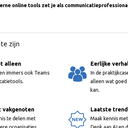
terne online tools zet je als communicatieprofessiona
te zijn
t alleen
Eerlijke verha
iken immers ook Teams
In de praktijkcas
atietools.
alleen wat goed
kan.
t vakgenoten
Laatste trend
is te delen met
Maak kennis met 
re organisaties.
Denk aan AI en d