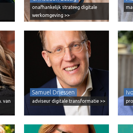
lij
onafhankelijk strateeg digitale
man
werkomgeving >>
an
Samuel Driessen leidt het adviesbureau
Interz
Sunny Hills. Hij heeft 20+ jaar ervaring met
thuis
het helpen van organisatie om doelgericht
Midde
en duurzaam intern en extern digitaal te
en een
transformeren.
rond 
e
vrijwi
eling
gaan k
terie
Samuel Driessen
Iv
. van
adviseur digitale transformatie >>
pro
ibel
Saskia Bogaart is al meer dan 20 jaar
Joep 