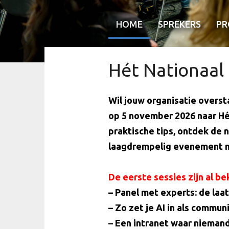
HOME
SPREKERS
P
Hét Nationaal
Wil jouw organisatie overst
op 5 november 2026 naar Hét
praktische tips, ontdek de 
laagdrempelig evenement m
De eerste sessies zijn al b
– Panel met experts: de laa
– Zo zet je AI in als commun
– Een intranet waar niemand