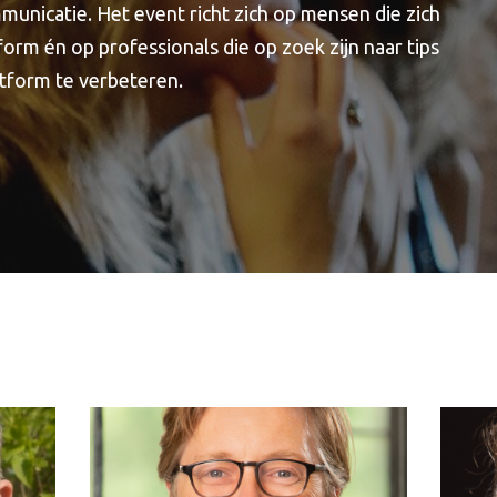
municatie. Het event richt zich op mensen die zich
orm én op professionals die op zoek zijn naar tips
atform te verbeteren.
 De
Evolve is gespecialiseerd in het verbinden
Evolve
ied
van medewerkers via interne digitale media
van m
De
en doet dat al 12 jaar voor ruim 150
en doe