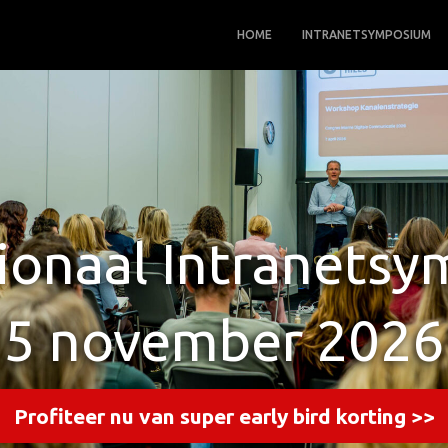
HOME
INTRANETSYMPOSIUM
ionaal Intranets
5 november 2026
Profiteer nu van super early bird korting >>