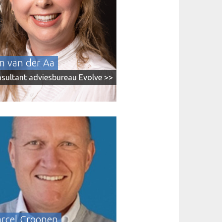
chtgevers. Kim is gespecialiseerd in
t; van strategie tot concept, van
ieformule tot creatie. Voor Unigarant,
, Universiteit Utrecht, Verpact en TU
heeft zij zich ingezet op het gebied
ontent.
m van der Aa
sultant adviesbureau Evolve >>
l Croonen helpt organisaties om hun
le werkplek eenvoudiger, effectiever
bruiksvriendelijker te maken. Met een
p oog voor adoptie en
bruikerservaring laat hij zien hoe je
tandaardtools als SharePoint, Teams
va een intranet bouwt dat wél werkt.
motto: werkend, veilig en beheersbaar
der onnodige omwegen.
rcel Croonen