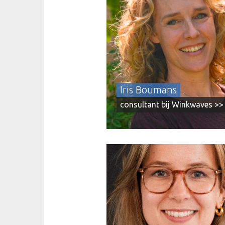
platform dat is in te zetten als sociaal
intranet, online community of als tool
organisatieontwikkeling. De tool is het
begin, de mindset bepaalt het succes.
Daarom specialiseert Winkwaves zich 
participatiegedreven aanpak. De
mogelijkheden zijn eindeloos, het doel 
gelijk: Winkwaves Harmonics is voor
Iris Boumans
iedereen die samen meer wil bereiken
consultant bij Winkwaves >>
I4-YOU helpt bedrijven met SharePoin
Intranet en is exclusief Fresh Intranet
partner in Nederland. Met jarenlange
ervaring in intranet-oplossingen helpe
organisaties SharePoint intranet succ
in te zetten als communicatietool, zo
digitale werkomgeving optimaal aansl