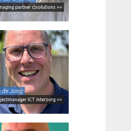
aging partner c)solutions >>
org biedt verpleging, verzorging en
zorg aan ouderen in Noord- en
n-Drenthe. Er zijn negen zorglocaties
 servicecentrum. De organisatie telt
tweeduizend mensen. Dit is inclusief
lligers, die in de toekomst ook toegang
rijgen tot het intranet.
o de Jong
jectmanager ICT Interzorg >>
is online adviseur met een focus op