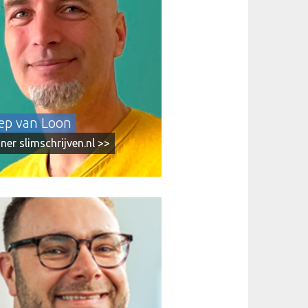
t, UX en strategie. Hij schrijft sinds
oor zijn brood. En toen was er AI.
 zou anders worden. Maar na twee jaar
, denken en experimenteren is zijn
sie dat schrijven een ambacht is en
, en dat AI vooral een heel handig
ddel is – als je weet hoe je het moet
ren.
ep van Loon
iner slimschrijven.nl >>
 is hét sociaal intranet dat zorgt
verbinding en eenvoud in je werkdag.
sonaliseerd, gebruiksvriendelijk en
dig geïntegreerd met Microsoft 365.
ieuws en documenten tot kennisbank
Agent: alles op één plek, voor
een.