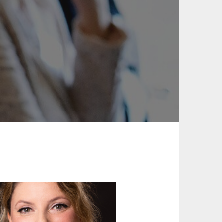
 is gespecialiseerd in het verbinden
edewerkers via interne digitale media
t dat al 12 jaar voor ruim 150